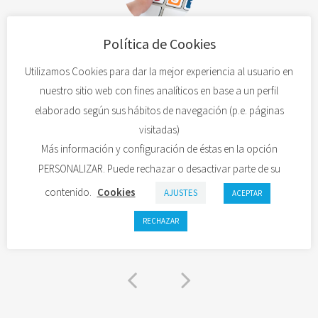
Política de Cookies
y
Nosotros tenemos una empresa de Marketing Digital y
Diseño Web. Muchos de nuestros clientes nos
Utilizamos Cookies para dar la mejor experiencia al usuario en
solicitan servicios de traducción para sus proyectos
nuestro sitio web con fines analíticos en base a un perfil
Web y sus acciones de marketing. Para nosotros
elaborado según sus hábitos de navegación (p.e. páginas
encontrar a Waltraud Hofer ha sido un excelente
visitadas)
acierto, ya no tenemos que preocuparnos por ese
Más información y configuración de éstas en la opción
tema, lo tenemos cubierto y con resultados
PERSONALIZAR. Puede rechazar o desactivar parte de su
excepcionales.
contenido.
Cookies
AJUSTES
ACEPTAR
SINERGIA EMPRESARIAL
RECHAZAR